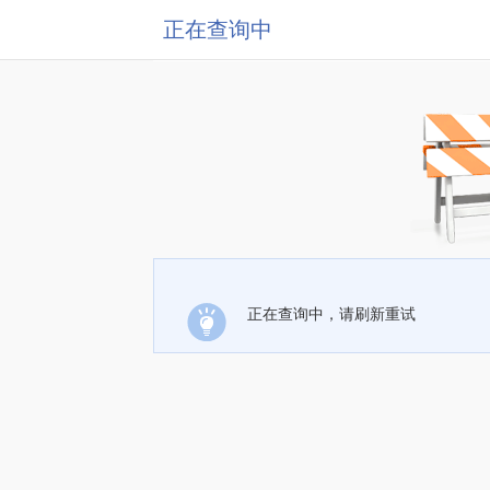
正在查询中
正在查询中，请刷新重试