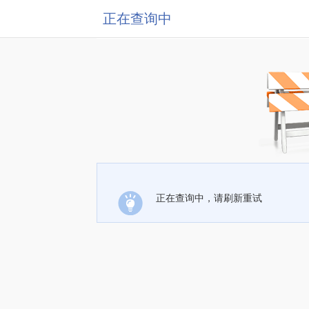
正在查询中
正在查询中，请刷新重试