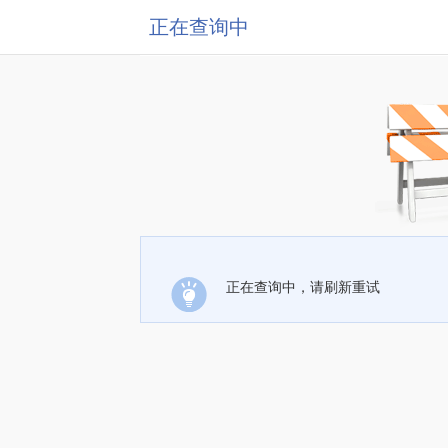
正在查询中
正在查询中，请刷新重试