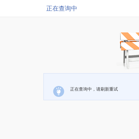
正在查询中
正在查询中，请刷新重试