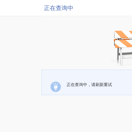
正在查询中
正在查询中，请刷新重试