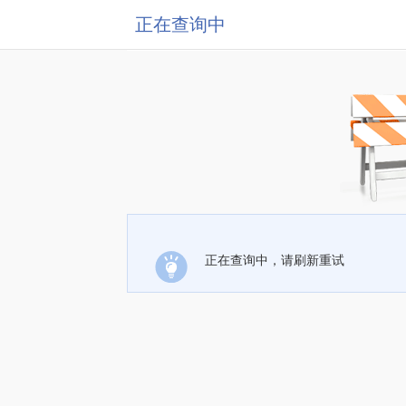
正在查询中
正在查询中，请刷新重试