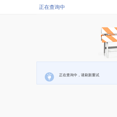
正在查询中
正在查询中，请刷新重试