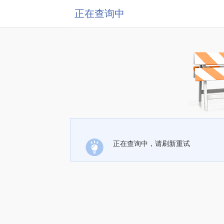
正在查询中
正在查询中，请刷新重试